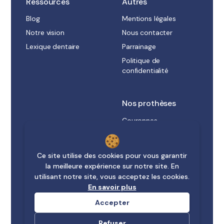
Ressources
Autres
Blog
Mentions légales
Notre vision
Nous contacter
Lexique dentaire
Parrainage
Politique de
confidentialité
Nos prothèses
Couronnes
Bridges
Inlays/Onlays
Ce site utilise des cookies pour vous garantir
PAP
la meilleure expérience sur notre site. En
utilisant notre site, vous acceptez les cookies.
PAC
En savoir plus
Prothèses sur implant
Accepter
Gouttières
Refuser