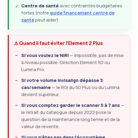
Centre de santé
avec contraintes budgétaires
fortes (notre
guide financement centre de
santé
peut aider)
⚠️ Quand il faut éviter l'Element 2 Plus
Si vous voulez le NIRI
— impossible, pas de mise
à niveau possible. Direction Element 5D ou
Lumina Pro.
Si votre volume Invisalign dépasse 3
cas/semaine
— le ROI du 5D Plus ou du Lumina
devient supérieur.
Si vous comptez garder le scanner 5 à 7 ans
—
le retrait du catalogue depuis 2022 pose la
question de la maintenance long terme et de la
valeur de revente.
Si vous n'êtes pas dans l'écosystème