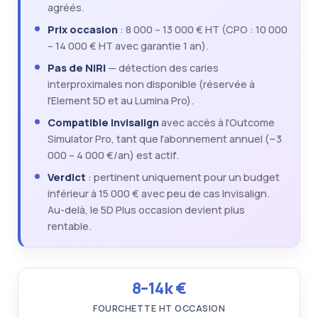
agréés.
Blog
TRIOS 5
Bridges
Prix occasion
: 8 000 – 13 000 € HT (CPO : 10 000
Se connecter
– 14 000 € HT avec garantie 1 an).
Notre vision
TRIOS 6
Inlays/Onlays
Pas de NIRI
— détection des caries
emander une démo
interproximales non disponible (réservée à
Lexique dentaire
l'Element 5D et au Lumina Pro).
→ Tous les scanners
Sur implant
Compatible Invisalign
avec accès à l'Outcome
Simulator Pro, tant que l'abonnement annuel (~3
Facettes
000 – 4 000 €/an) est actif.
Verdict
: pertinent uniquement pour un budget
PAP
inférieur à 15 000 € avec peu de cas Invisalign.
Au-delà, le 5D Plus occasion devient plus
rentable.
PAC
Gouttières
8–14k €
→ Toutes les prothèses
FOURCHETTE HT OCCASION