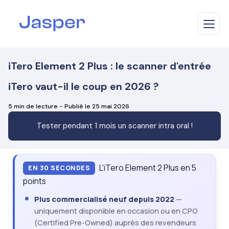
iTero Element 2 Plus : le scanner d'entrée
iTero vaut-il le coup en 2026 ?
Le laboratoire
5 min de lecture - Publié le 25 mai 2026
Tester pendant 1 mois un scanner intra oral !
La plateforme
Nos scanners
L'iTero Element 2 Plus en 5
EN 30 SECONDES
points
Nos prothèses
TRIOS Core
Plus commercialisé neuf depuis 2022
—
uniquement disponible en occasion ou en CPO
TRIOS 3
Ressources
Couronnes
(Certified Pre-Owned) auprès des revendeurs