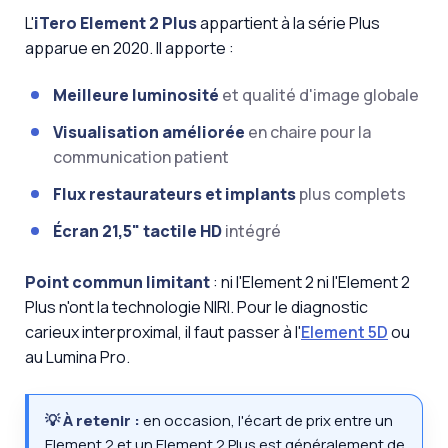
L'
iTero Element 2 Plus
appartient à la série Plus
apparue en 2020. Il apporte :
Meilleure luminosité
et qualité d'image globale
Visualisation améliorée
en chaire pour la
communication patient
Flux restaurateurs et implants
plus complets
Écran 21,5" tactile HD
intégré
Point commun limitant
: ni l'Element 2 ni l'Element 2
Plus n'ont la technologie NIRI. Pour le diagnostic
carieux interproximal, il faut passer à l'
Element 5D
ou
au Lumina Pro.
💡 À retenir :
en occasion, l'écart de prix entre un
Element 2 et un Element 2 Plus est généralement de