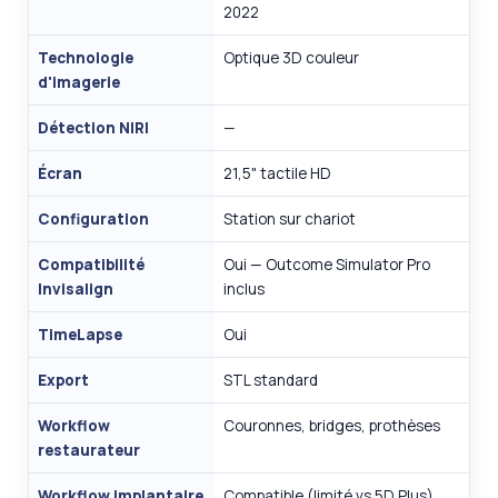
2022
Technologie
Optique 3D couleur
d'imagerie
Détection NIRI
—
Écran
21,5" tactile HD
Configuration
Station sur chariot
Compatibilité
Oui — Outcome Simulator Pro
Invisalign
inclus
TimeLapse
Oui
Export
STL standard
Workflow
Couronnes, bridges, prothèses
restaurateur
Workflow implantaire
Compatible (limité vs 5D Plus)