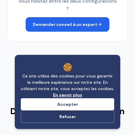
Vous hésitez entre les deux configurations
?
Demander conseil à un expert
Ce site utilise des cookies pour vous garantir
la meilleure expérience sur notre site. En
utilisant notre site, vous acceptez les cookies.
En savoir plus
DÉMONSTRATION
Accepter
Découvrez l'iTero Lumina en
Refuser
action