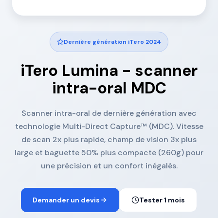
Blog
TRIOS 5
Bridges
Se connecter
Notre vision
Dernière génération iTero 2024
TRIOS 6
Inlays/Onlays
emander une démo
iTero Lumina - scanner
Lexique dentaire
→ Tous les scanners
Sur implant
intra-oral MDC
Facettes
Scanner intra-oral de dernière génération avec
technologie Multi-Direct Capture™ (MDC). Vitesse
PAP
de scan 2x plus rapide, champ de vision 3x plus
large et baguette 50% plus compacte (260g) pour
PAC
une précision et un confort inégalés.
Gouttières
Demander un devis
Tester 1 mois
→ Toutes les prothèses