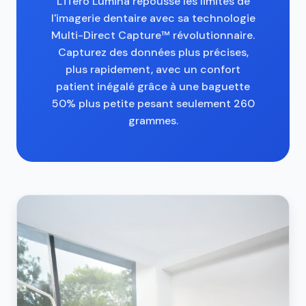
L'iTero Lumina repousse les limites de
l'imagerie dentaire avec sa technologie
Multi-Direct Capture™ révolutionnaire.
Capturez des données plus précises,
plus rapidement, avec un confort
patient inégalé grâce à une baguette
50% plus petite pesant seulement 260
grammes.