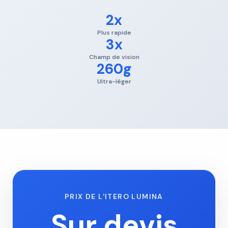
2x
Plus rapide
3x
Champ de vision
260g
Ultra-léger
PRIX DE L'ITERO LUMINA
Sur devis