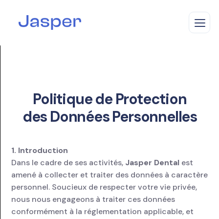
Le laboratoire
Politique de Protection
des Données Personnelles
La plateforme
Nos scanners
1. Introduction
Dans le cadre de ses activités,
Jasper Dental
est
amené à collecter et traiter des données à caractère
Nos prothèses
TRIOS Core
personnel. Soucieux de respecter votre vie privée,
nous nous engageons à traiter ces données
TRIOS 3
Ressources
Couronnes
conformément à la réglementation applicable, et