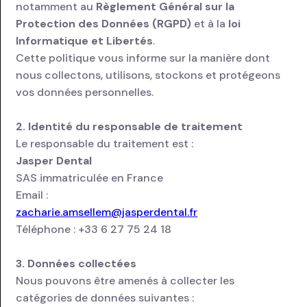
notamment au
Règlement Général sur la
Blog
TRIOS 5
Protection des Données (RGPD)
et à la
loi
Bridges
Se connecter
Informatique et Libertés
.
Cette politique vous informe sur la manière dont
Notre vision
TRIOS 6
Inlays/Onlays
emander une démo
nous collectons, utilisons, stockons et protégeons
vos données personnelles.
Lexique dentaire
→ Tous les scanners
Sur implant
2. Identité du responsable de traitement
Facettes
Le responsable du traitement est :
Jasper Dental
SAS immatriculée en France
PAP
Email :
zacharie.amsellem@jasperdental.fr
PAC
Téléphone : +33 6 27 75 24 18
Gouttières
3. Données collectées
Nous pouvons être amenés à collecter les
→ Toutes les prothèses
catégories de données suivantes :