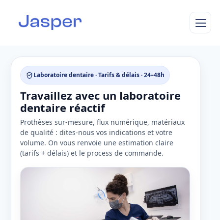
Laboratoire dentaire · Tarifs & délais · 24–48h
Travaillez avec un laboratoire
Le laboratoire
dentaire réactif
Prothèses sur-mesure, flux numérique, matériaux
La plateforme
de qualité : dites-nous vos indications et votre
volume. On vous renvoie une estimation claire
Nos scanners
(tarifs + délais) et le process de commande.
Nos prothèses
TRIOS Core
TRIOS 3
Ressources
Couronnes