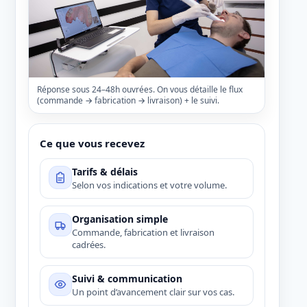
Blog
TRIOS 5
Bridges
Se connecter
Notre vision
TRIOS 6
Inlays/Onlays
emander une démo
Réponse sous 24–48h ouvrées. On vous détaille le flux
Lexique dentaire
→ Tous les scanners
(commande → fabrication → livraison) + le suivi.
Sur implant
Ce que vous recevez
Facettes
Tarifs & délais
PAP
Selon vos indications et votre volume.
Organisation simple
PAC
Commande, fabrication et livraison
cadrées.
Gouttières
Suivi & communication
Un point d’avancement clair sur vos cas.
→ Toutes les prothèses