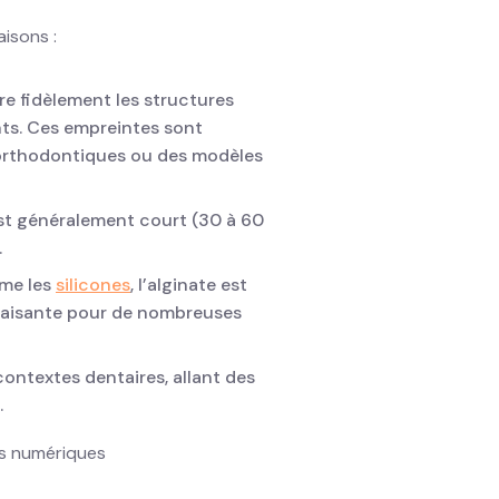
aisons :
re fidèlement les structures
nts. Ces empreintes sont
s orthodontiques ou des modèles
st généralement court (30 à 60
.
me les
silicones
, l’alginate est
sfaisante pour de nombreuses
contextes dentaires, allant des
.
s numériques