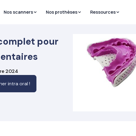
Nos scanners
Nos prothèses
Ressources
 complet pour
dentaires
bre 2024
r intra oral !