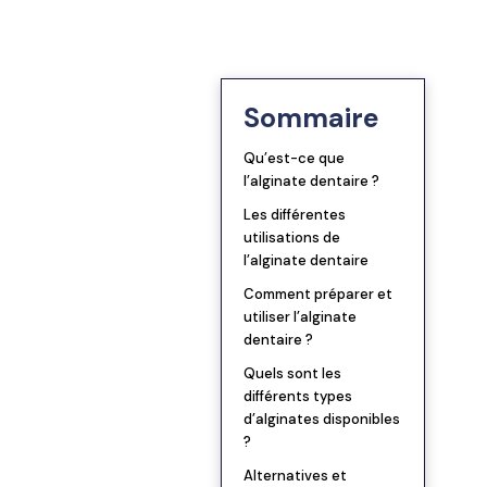
Blog
TRIOS 5
Bridges
Se connecter
Notre vision
TRIOS 6
Inlays/Onlays
ander une démo
Sommaire
Lexique dentaire
Qu’est-ce que
→ Tous les scanners
Sur implant
l’alginate dentaire ?
Les différentes
Facettes
utilisations de
l’alginate dentaire
PAP
Comment préparer et
utiliser l’alginate
dentaire ?
PAC
Quels sont les
différents types
d’alginates disponibles
Gouttières
?
→ Toutes les prothèses
Alternatives et