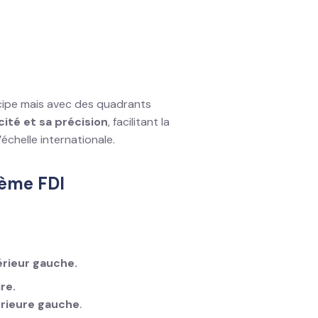
ncipe mais avec des quadrants
cité et sa précision
, facilitant la
échelle internationale.
tème FDI
érieur gauche.
re.
érieure gauche
.