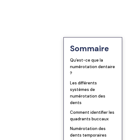
Blog
TRIOS 5
Bridges
Se connecter
Notre vision
TRIOS 6
Inlays/Onlays
ander une démo
Lexique dentaire
→ Tous les scanners
Sommaire
Sur implant
Qu'est-ce que la
Facettes
numérotation dentaire
?
Les différents
PAP
systèmes de
numérotation des
PAC
dents
Comment identifier les
quadrants buccaux
Gouttières
Numérotation des
dents temporaires
→ Toutes les prothèses