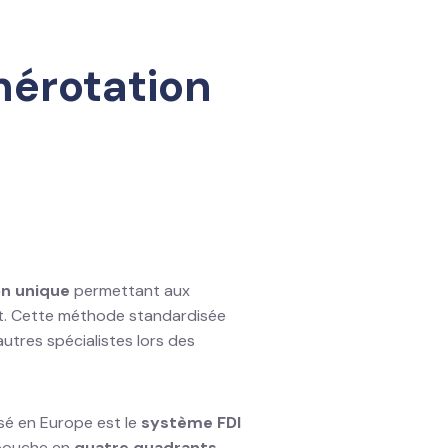
mérotation
on unique
permettant aux
nt. Cette méthode standardisée
utres spécialistes lors des
isé en Europe est le
système FDI
a bouche en
quatre quadrants
,