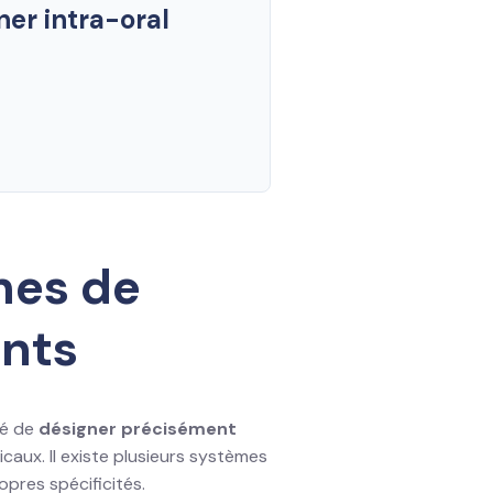
ner intra-oral
mes de
ents
té de
désigner précisément
caux. Il existe plusieurs systèmes
pres spécificités.