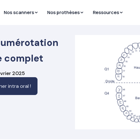
Nos scanners
Nos prothèses
Ressources
numérotation
e complet
évrier 2025
r intra oral !