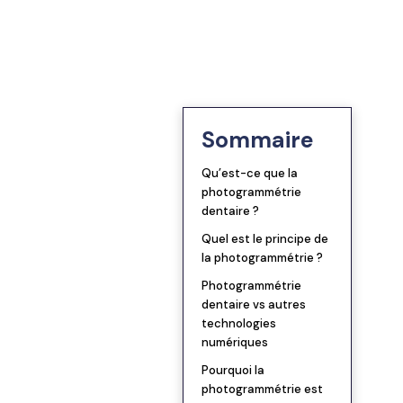
Blog
TRIOS 5
Bridges
Se connecter
Notre vision
TRIOS 6
Inlays/Onlays
ander une démo
Lexique dentaire
→ Tous les scanners
Sommaire
Sur implant
Qu’est-ce que la
Facettes
photogrammétrie
dentaire ?
Quel est le principe de
PAP
la photogrammétrie ?
Photogrammétrie
PAC
dentaire vs autres
technologies
numériques
Gouttières
Pourquoi la
photogrammétrie est
→ Toutes les prothèses