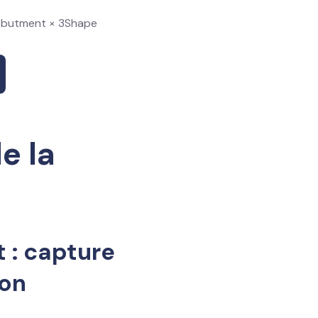
Abutment × 3Shape
e la
 : capture
ion