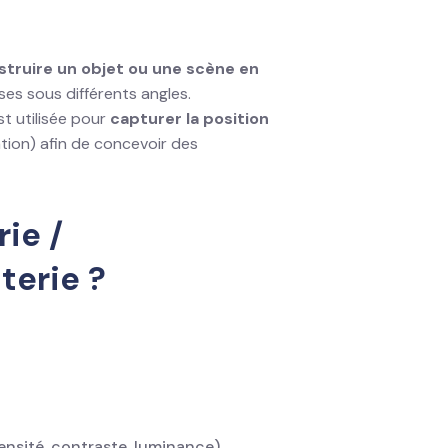
struire un objet ou une scène en
ses sous différents angles.
st utilisée pour
capturer la position
ation) afin de concevoir des
ie /
terie ?
ensité, contraste, luminance).