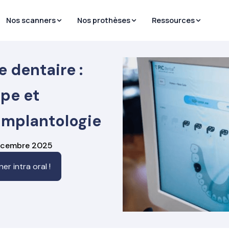
Nos scanners
Nos prothèses
Ressources
 dentaire :
ipe et
implantologie
 décembre 2025
r intra oral !