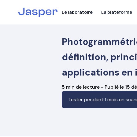
Le laboratoire
La plateforme
Photogrammétrie
définition, princ
Le laboratoire
applications en 
La plateforme
5 min de lecture - Publié le 15
Nos scanners
Tester pendant 1 mois un scanne
Nos prothèses
TRIOS Core
TRIOS 3
Ressources
Couronnes