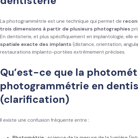
dentisterie
La photogrammétrie est une technique qui permet de
recon
trois dimensions à partir de plusieurs photographies
pri
En dentisterie, et plus spécifiquement en implantologie, elle e
spatiale exacte des implants
(distance, orientation, angul
restaurations implanto-portées extrêmement précises.
Qu’est-ce que la photométr
photogrammétrie en dentis
(clarification)
Il existe une confusion fréquente entre :
Photométrie
: science de la mesure de la lumière (int